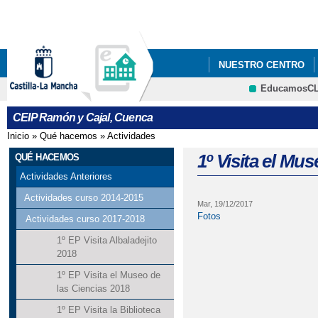
Pa
co
pri
NUESTRO CENTRO
EducamosC
AMISIÓN CURSO 25-2
CEIP Ramón y Cajal, Cuenca
NORMAS DE ORGANIZ
Inicio
»
Qué hacemos
»
Actividades
Se encuentra usted aquí
PLAN DE DIGITALIZAC
1º Visita el Mu
QUÉ HACEMOS
Actividades Anteriores
LISTADO DE LIBROS 
Actividades curso 2014-2015
Mar, 19/12/2017
Fotos
Actividades curso 2017-2018
1º EP Visita Albaladejito
2018
1º EP Visita el Museo de
las Ciencias 2018
1º EP Visita la Biblioteca