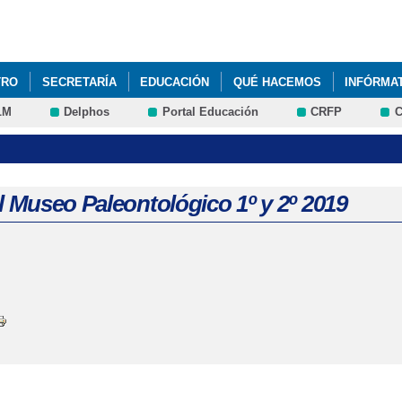
Pasar al
contenido
principal
TRO
SECRETARÍA
EDUCACIÓN
QUÉ HACEMOS
INFÓRMA
LM
Delphos
Portal Educación
CRFP
C
GANIZACIÓN, FUNCIONAMIENTO Y CONVIVENCIA
PLAN DE DIGITA
BROS PARA EL CURSO 26-27
al Museo Paleontológico 1º y 2º 2019