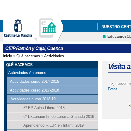
NUESTRO CEN
EducamosC
NORMAS DE OR
CEIP Ramón y Cajal, Cuenca
LISTADO DE LI
Inicio
»
Qué hacemos
»
Actividades
Se encuentra usted aquí
Visita 
QUÉ HACEMOS
Actividades Anteriores
Actividades curso 2014-2015
Jue, 16/05/2019
Fotos
Actividades curso 2017-2018
Actividades curso 2018-19
5º EP Aulas Libera 2018
6º Excursión fin de curso a Granada 2019
Aprendiendo R.C.P. en Infantil 2019