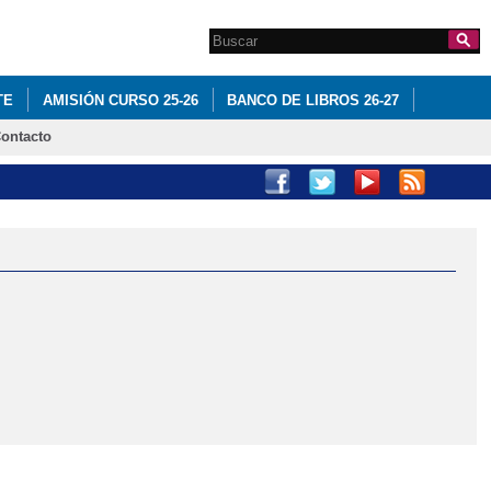
Search this site
Formulario de
búsqueda
TE
AMISIÓN CURSO 25-26
BANCO DE LIBROS 26-27
ontacto
LIZACIÓN CURSO 25-26
BANCO DE LIBROS