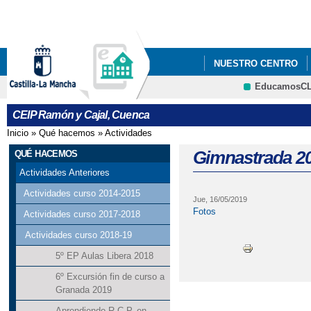
Pa
co
pri
NUESTRO CENTRO
EducamosC
AMISIÓN CURSO 25-2
CEIP Ramón y Cajal, Cuenca
NORMAS DE ORGANIZ
Inicio
»
Qué hacemos
»
Actividades
Se encuentra usted aquí
PLAN DE DIGITALIZAC
Gimnastrada 2
QUÉ HACEMOS
Actividades Anteriores
LISTADO DE LIBROS 
Actividades curso 2014-2015
Jue, 16/05/2019
Fotos
Actividades curso 2017-2018
Actividades curso 2018-19
5º EP Aulas Libera 2018
6º Excursión fin de curso a
Granada 2019
Aprendiendo R.C.P. en