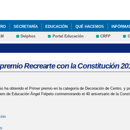
Pasar al
contenido
principal
TRO
SECRETARÍA
EDUCACIÓN
QUÉ HACEMOS
INFÓRMA
LM
Delphos
Portal Educación
CRFP
C
GANIZACIÓN, FUNCIONAMIENTO Y CONVIVENCIA
PLAN DE DIGITA
BROS PARA EL CURSO 26-27
 premio Recrearte con la Constitución 20
io ha obtenido el Primer premio en la categoría de Decoración de Centro, y p
ero de Educación Ángel Felpeto conmemorando el 40 aniversario de la Consti
ción
os