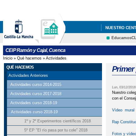
NUESTRO CEN
EducamosC
NORMAS DE OR
CEIP Ramón y Cajal, Cuenca
LISTADO DE LI
Inicio
»
Qué hacemos
»
Actividades
Se encuentra usted aquí
Primer
QUÉ HACEMOS
Actividades Anteriores
Actividades curso 2014-2015
Lun, 03/12/2018
Nuestro coleg
Actividades curso 2017-2018
con el Consej
Actividades curso 2018-19
Vídeo mural
Actividades curso 2018-19
1º y 2º Experimentos científicos 2018
Rap Constitu
5º EP "El río pasa por tu cole" 2018
Fotos y víde