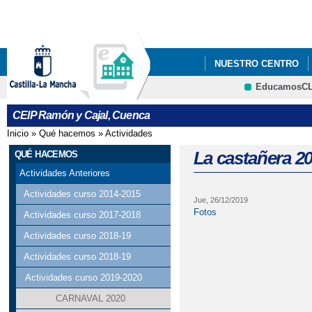
Pa
co
pri
NUESTRO CENTRO
EducamosC
AMISIÓN CURSO 25-2
CEIP Ramón y Cajal, Cuenca
NORMAS DE ORGANIZ
Inicio
»
Qué hacemos
»
Actividades
Se encuentra usted aquí
PLAN DE DIGITALIZAC
La castañera 2
QUÉ HACEMOS
Actividades Anteriores
LISTADO DE LIBROS 
Actividades curso 2014-2015
Jue, 26/12/2019
Fotos
Actividades curso 2017-2018
Actividades curso 2018-19
Actividades curso 2018-19
Actividades curso 2019-2020
CARNAVAL 2020