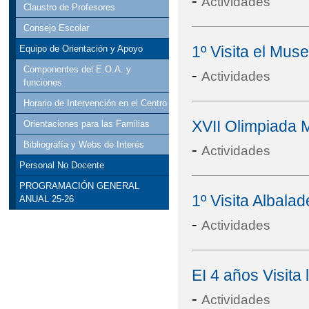
-
Actividades
Claustro de Profesores
Consejo Escolar
1º Visita el Mus
Equipo de Orientación y Apoyo
Componentes del E.O.A. y
-
Actividades
funciones
Horario de Intervención en el Centro
XVII Olimpiada 
Orientaciones para las Familias
Bibliografía y Webs de Interés
-
Actividades
Personal No Docente
PROGRAMACIÓN GENERAL
1º Visita Albalad
ANUAL 25-26
-
Actividades
EI 4 años Visita 
-
Actividades