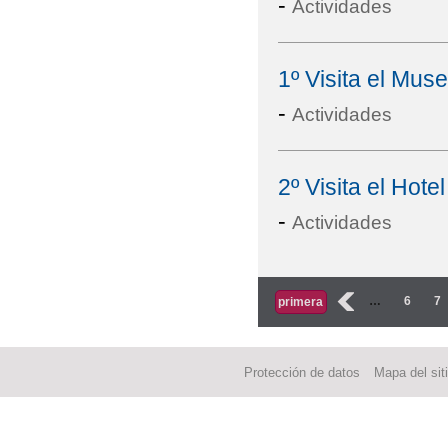
-
Actividades
1º Visita el Mus
-
Actividades
2º Visita el Ho
-
Actividades
Páginas
‹
…
6
7
primera
Protección de datos
Mapa del sit