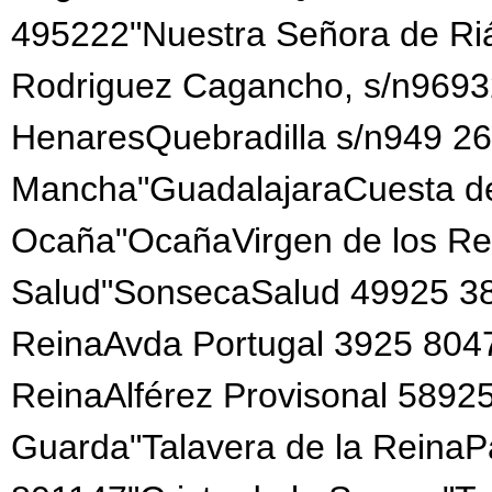
495222"Nuestra Señora de Ri
Rodriguez Cagancho, s/n969
HenaresQuebradilla s/n949 26
Mancha"GuadalajaraCuesta d
Ocaña"OcañaVirgen de los Re
Salud"SonsecaSalud 49925 380
ReinaAvda Portugal 3925 80472
ReinaAlférez Provisonal 5892
Guarda"Talavera de la Reina