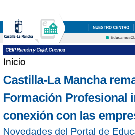
Pa
co
pri
NUESTRO CENTRO
EducamosC
AMISIÓN CURSO 25-2
CEIP Ramón y Cajal, Cuenca
NORMAS DE ORGANIZ
Se encuentra usted aquí
Inicio
PLAN DE DIGITALIZAC
Castilla-La Mancha rem
LISTADO DE LIBROS 
Formación Profesional 
conexión con las empres
Novedades del Portal de Educ