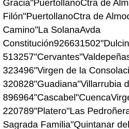
Gracia"PuertollanoCtra de Al
Filón"PuertollanoCtra de Almo
Camino"La SolanaAvda
Constitución926631502"Dulcin
513257"Cervantes"Valdepeñas
323496"Virgen de la Consola
320828"Guadiana"Villarrubia 
896964"Cascabel"CuencaVirge
220789"Platero"Las Pedroñer
Sagrada Familia"Quintanar d