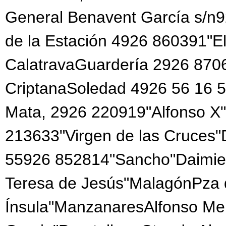
General Benavent García s/n
de la Estación 4926 860391"El
CalatravaGuardería 2926 870
CriptanaSoledad 4926 56 16 5
Mata, 2926 220919"Alfonso X"
213633"Virgen de las Cruces
55926 852814"Sancho"Daimie
Teresa de Jesús"MalagónPza 
Ínsula"ManzanaresAlfonso Me